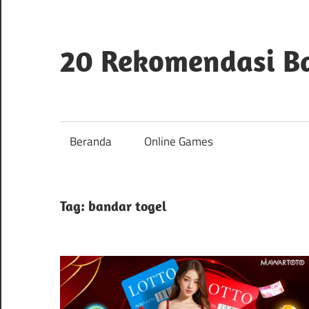
Skip
to
content
20 Rekomendasi Ba
horizonlviv.org
Beranda
Online Games
Tag:
bandar togel