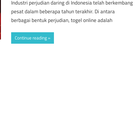
Industri perjudian daring di Indonesia telah berkembang
pesat dalam beberapa tahun terakhir. Di antara
berbagai bentuk perjudian, togel online adalah
Continue reading